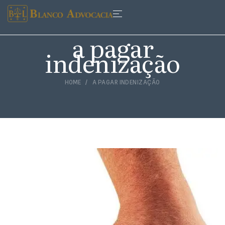
a pagar
indenização
HOME
A PAGAR INDENIZAÇÃO