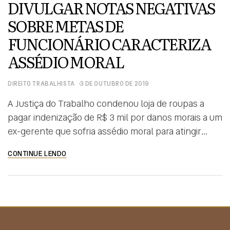
DIVULGAR NOTAS NEGATIVAS
SOBRE METAS DE
FUNCIONÁRIO CARACTERIZA
ASSÉDIO MORAL
DIREITO TRABALHISTA
3 DE OUTUBRO DE 2019
A Justiça do Trabalho condenou loja de roupas a
pagar indenização de R$ 3 mil por danos morais a um
ex-gerente que sofria assédio moral para atingir
metas. A decisão é da juíza Daniella Cristiane
CONTINUE LENDO
Rodrigues Ferreira, em atuação na 2ª Vara do
Trabalho de Sete Lagoas. Pelo teor dos e-mails
apresentados no processo, a […]