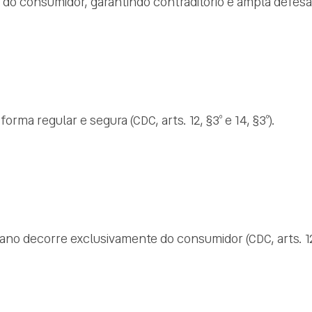
o consumidor, garantindo contraditório e ampla defesa (CD
rma regular e segura (CDC, arts. 12, §3º e 14, §3º).
 decorre exclusivamente do consumidor (CDC, arts. 12, §3º,