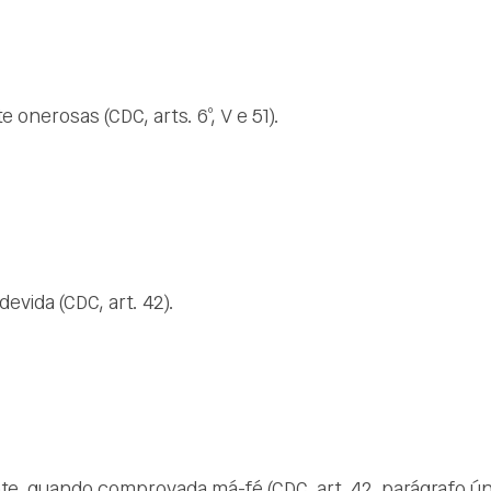
onerosas (CDC, arts. 6º, V e 51).
vida (CDC, art. 42).
te, quando comprovada má-fé (CDC, art. 42, parágrafo ún