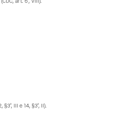
C, art. 6º, VIII).
 III e 14, §3º, II).