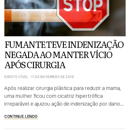
FUMANTE TEVE INDENIZAÇÃO
NEGADA AO MANTER VÍCIO
APÓS CIRURGIA
DIREITO CÍVEL
11 DE NOVEMBRO DE 2019
Após realizar cirurgia plástica para reduzir a mama,
uma mulher ficou com cicatriz hipertrófica
irreparável e ajuizou ação de indenização por danos
morais, materiais e estéticos contra uma clínica
CONTINUE LENDO
médica de Itajaí. Apesar da orientação médica antes
e após a mamoplastia, a mulher manteve o vício do