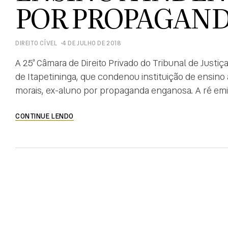
POR PROPAGAN
DIREITO CÍVEL
4 DE JULHO DE 2018
A 25ª Câmara de Direito Privado do Tribunal de Just
de Itapetininga, que condenou instituição de ensino a
morais, ex-aluno por propaganda enganosa. A ré emi
atuação em apenas uma área, diferentemente do […]
CONTINUE LENDO