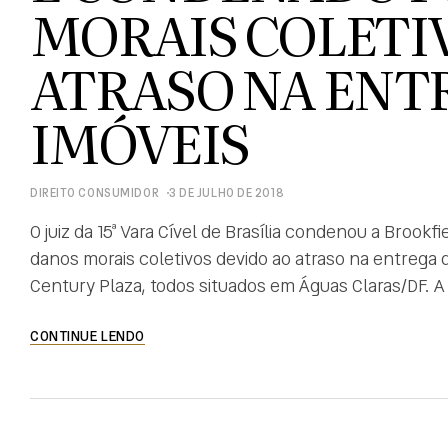
MORAIS COLETI
ATRASO NA ENT
IMÓVEIS
DIREITO CONSUMIDOR
3 DE JULHO DE 2018
O juiz da 15ª Vara Cível de Brasília condenou a Brookf
danos morais coletivos devido ao atraso na entrega 
Century Plaza, todos situados em Águas Claras/DF.
nulidade de várias cláusulas contratuais abusivas a
CONTINUE LENDO