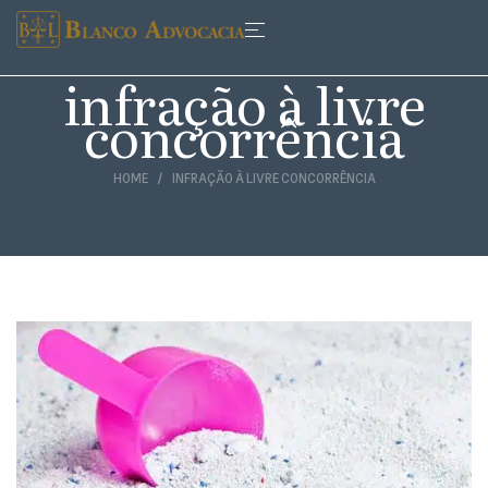
infração à livre
concorrência
HOME
INFRAÇÃO À LIVRE CONCORRÊNCIA