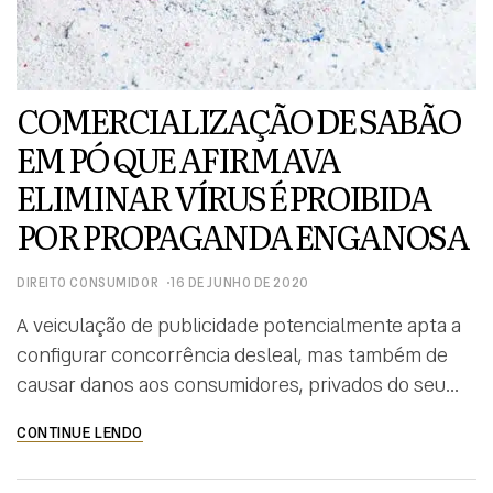
COMERCIALIZAÇÃO DE SABÃO
EM PÓ QUE AFIRMAVA
ELIMINAR VÍRUS É PROIBIDA
POR PROPAGANDA ENGANOSA
DIREITO CONSUMIDOR
16 DE JUNHO DE 2020
A veiculação de publicidade potencialmente apta a
configurar concorrência desleal, mas também de
causar danos aos consumidores, privados do seu
direito de escolha, que deve ser calcado em
CONTINUE LENDO
informações que reflitam a realidade do produto
colocado no mercado, configura perigo de dano e