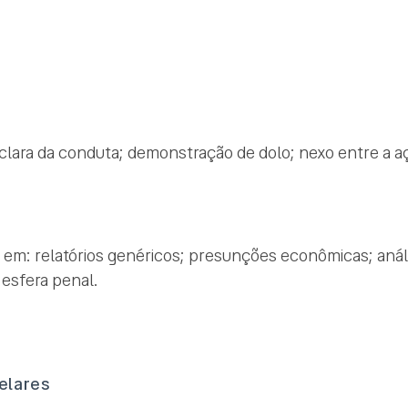
lara da conduta; demonstração de dolo; nexo entre a açã
 em: relatórios genéricos; presunções econômicas; aná
 esfera penal.
telares