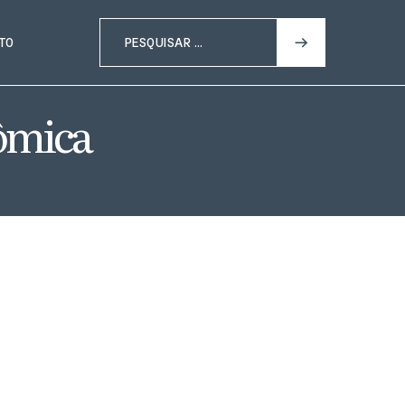
TO
ômica