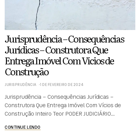
Jurisprudência – Consequências
Jurídicas – Construtora Que
Entrega Imóvel Com Vícios de
Construção
JURISPRUDÊNCIA
1 DE FEVEREIRO DE 2024
Jurisprudência – Consequências Jurídicas –
Construtora Que Entrega Imóvel Com Vícios de
Construção Inteiro Teor PODER JUDICIÁRIO
TRIBUNAL DE JUSTIÇA DO ESTADO DE SÃO PAULO
CONTINUE LENDO
Registro: 2021.0000097041 ACÓRDÃO Vistos,
relatados e discutidos estes autos de Apelação Cível