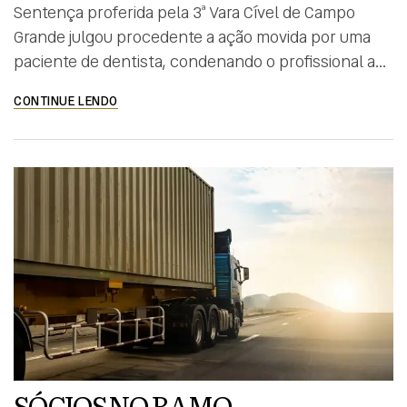
Sentença proferida pela 3ª Vara Cível de Campo
Grande julgou procedente a ação movida por uma
paciente de dentista, condenando o profissional ao
pagamento de R$ 1.000,00 de danos materiais, além
CONTINUE LENDO
de R$ 5.000,00 de danos morais por falha na
prestação do serviço. Alega a autora que firmou
contrato de prestação de serviços odontológicos
com […]
SÓCIOS NO RAMO