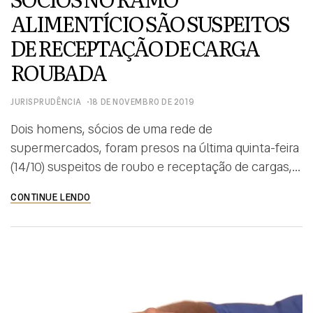
ALIMENTÍCIO SÃO SUSPEITOS
DE RECEPTAÇÃO DE CARGA
ROUBADA
JURISPRUDÊNCIA
18 DE NOVEMBRO DE 2019
Dois homens, sócios de uma rede de
supermercados, foram presos na última quinta-feira
(14/10) suspeitos de roubo e receptação de cargas,
em Goiás. A ação foi batizada de Operação “Preço
CONTINUE LENDO
Justo” e é uma parceria entre a Polícia Civil, Polícia
Rodoviária Federal e a Secretaria de Economia de
Goiás. Conforme informações os homens são
suspeitos de […]