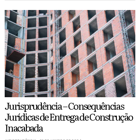
nº 1004156-92.2018.8.26.0451, da Comarca de
Piracicaba, em que é apelante/apelado ALESSANDRO
BENTO DA SILVA (JUSTIÇA GRATUITA), são
apelados/apelantes […]
Jurisprudência – Consequências
Jurídicas de Entrega de Construção
Inacabada