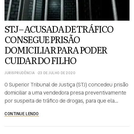
STJ – ACUSADA DE TRÁFICO
CONSEGUE PRISÃO
DOMICILIAR PARA PODER
CUIDAR DO FILHO
JURISPRUDÊNCIA
23 DE JULHO DE 2020
O Superior Tribunal de Justiça (STJ) concedeu prisão
domiciliar a uma vendedora presa preventivamente
por suspeita de tráfico de drogas, para que ela
possa cuidar do filho de um ano e seis meses
CONTINUE LENDO
enquanto aguarda o desenrolar do processo. A
decisão do presidente do tribunal, ministro João
Otávio de Noronha, é válida até o julgamento […]