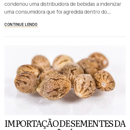
condenou uma distribuidora de bebidas a indenizar
uma consumidora que foi agredida dentro do
estabelecimento. As cenas da agressão foram
CONTINUE LENDO
divulgadas nas redes sociais. Narra a autora que, ao
sair do banheiro do estabelecimento comercial, foi
agredida de forma física e verbal pela cunhada da
proprietária, […]
IMPORTAÇÃO DE SEMENTES DA