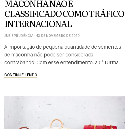
MACONHA NÃO É
CLASSIFICADO COMO TRÁFICO
INTERNACIONAL
JURISPRUDÊNCIA
13 DE NOVEMBRO DE 2019
A importação de pequena quantidade de sementes
de maconha não pode ser considerada
contrabando. Com esse entendimento, a 6ª Turma
do Superior Tribunal de Justiça negou recurso do
CONTINUE LENDO
Ministério Público Federal para afastar o princípio da
insignificância. O julgamento desta terça-feira (12/11)
foi unânime, seguindo o relator, ministro Rogério
Schietti Cruz, que considerou que há […]