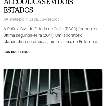
ALCOÓLICAS EM DOIS
ESTADOS
JURISPRUDÊNCIA
23 DE JULHO DE 2020
A Polícia Civil do Estado de Goiás (PCGO) fechou, na
última segunda-feira (20/7), um laboratório
clandestino de bebidas, em Luziânia, no Entorno do
Distrito Federal (DF). De acordo com a PCGO, as
CONTINUE LENDO
bebidas eram comercializadas para pessoas físicas e
pequenas empresas na região. O suspeito da prática
delituosa foi preso e encontra-se a disposição da
justiça. Com […]