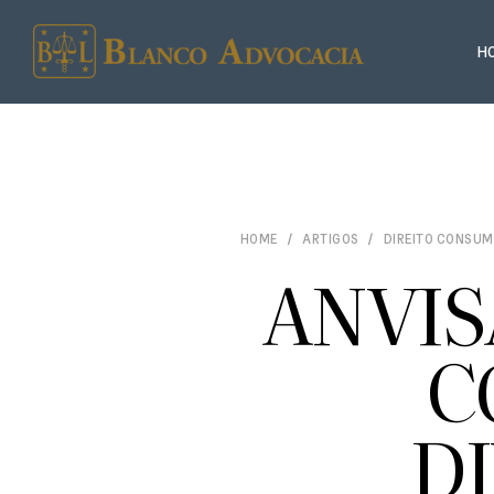
H
HOME
ARTIGOS
DIREITO CONSUM
ANVIS
C
D