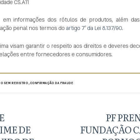
idade CS.A11
ia em informações dos rótulos de produtos, além das p
ração penal nos termos do
artigo 7º da Lei 8.137/90
.
ima visam garantir o respeito aos direitos e deveres dec
 relações entre fornecedores e consumidores.
,
O SEM REGISTRO
CONFIRMAÇÃO DA FRAUDE
E
PF PRE
IME DE
FUNDAÇÃO CA