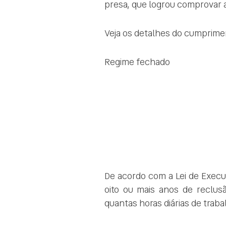
presa, que logrou comprovar a 
Veja os detalhes do cumprimen
Regime fechado
candidasa hotel
candidasa restaurant
candidasa hotel
De acordo com a Lei de Exec
oito ou mais anos de reclus
quantas horas diárias de traba