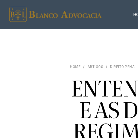
H
HOME
ARTIGOS
DIREITO PENAL
ENTEN
E AS 
REGIM