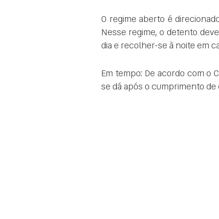
O regime aberto é direciona
Nesse regime, o detento deve 
dia e recolher-se à noite em c
Em tempo: De acordo com o CN
se dá após o cumprimento de do
asnawi
statistik justin hubner
witan sulaiman
statistik leny yoro