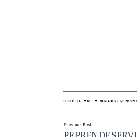
irfan jaya
statistik rafael struick
jay idzes
julukan chelsea
legenda juventus
,
TAGS:
PENA EM REGIME SEMIABERTO
PROGRES
Previous Post
PF PRENDE SERV