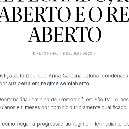
ABERTO E O R
ABERTO
DIREITO PENAL
18 DE JULHO DE 2017
Justiça autorizou que Anna Carolina Jatobá, condenad
prir sua
pena em regime semiaberto
.
Penitenciária Feminina de Tremembé, em São Paulo, desd
26 anos e 8 meses por homicídio triplamente qualificado.
á como negar a progressão ao regime intermediário, ei