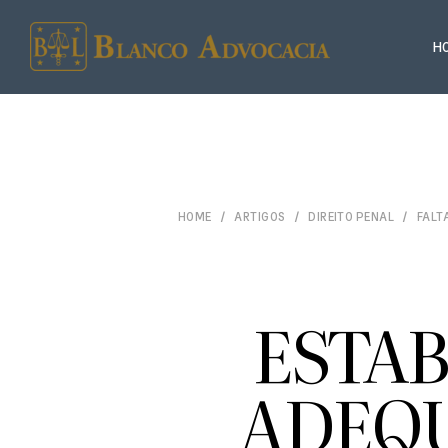
H
HOME
ARTIGOS
DIREITO PENAL
FALT
ESTA
ADEQU