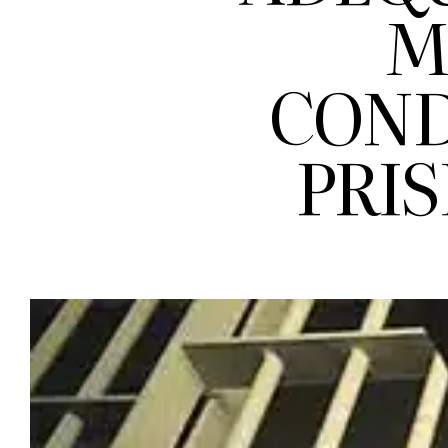
M
COND
PRIS