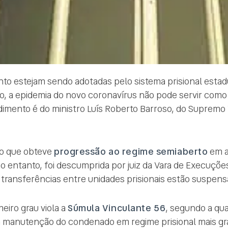
nto estejam sendo adotadas pelo sistema prisional esta
lho, a epidemia do novo coronavírus não pode servir como j
imento é do ministro Luís Roberto Barroso, do Supremo 
so que obteve
progressão ao regime semiaberto
em a
entanto, foi descumprida por juiz da Vara de Execuções 
 transferências entre unidades prisionais estão suspens
meiro grau viola a
Súmula Vinculante 56
, segundo a qua
a manutenção do condenado em regime prisional mais g