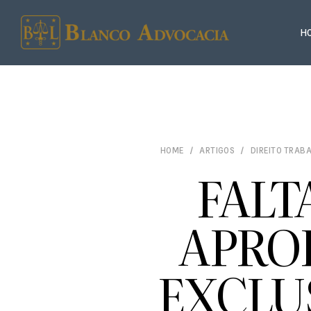
H
HOME
ARTIGOS
DIREITO TRAB
FALT
APRO
EXCLU