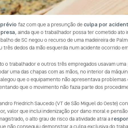
 prévio
faz com que a presunção de
culpa por acident
mpresa
, ainda que o trabalhador possa ter cometido ato
abalho de SC negou o recurso de uma madeireira de Palm
 três dedos da mão esquerda num acidente ocorrido em
to o trabalhador e outros três empregados usavam uma
ar uma das chapas com as mãos, no interior da máquin
legou que o equipamento não apresentava problemas e 
ntando que o movimento não fazia parte dos procedime
essandro Friedrich Saucedo (VT de São Miguel do Oeste) 
dor, valor que inclui indenização por dano moral e pensã
agistrado, o alto grau de risco da atividade atrai a
respon
que não conseguiu demonstrar a culpa exclusiva do traba