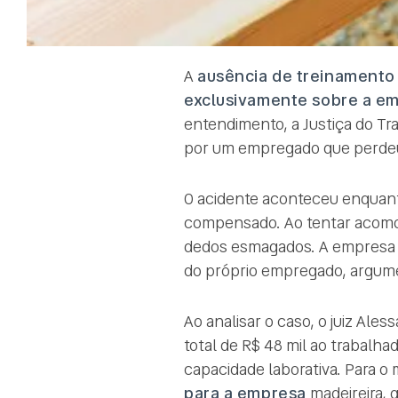
A
ausência de treinamento
exclusivamente sobre a e
entendimento, a Justiça do Tr
por um empregado que perdeu
O acidente aconteceu enquan
compensado. Ao tentar acomod
dedos esmagados. A empresa a
do próprio empregado, argume
Ao analisar o caso, o juiz Al
total de R$ 48 mil ao trabalha
capacidade laborativa. Para o m
para a empresa
madeireira, 