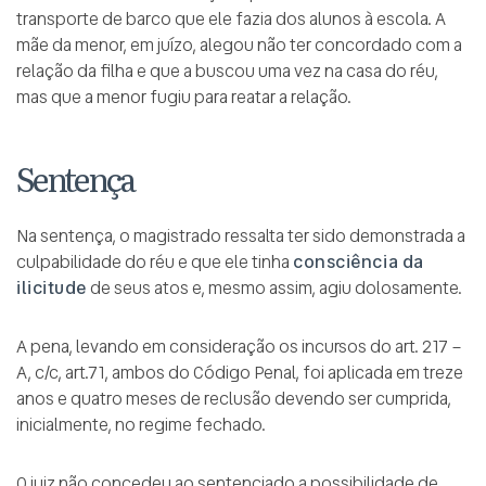
transporte de barco que ele fazia dos alunos à escola. A
mãe da menor, em juízo, alegou não ter concordado com a
relação da filha e que a buscou uma vez na casa do réu,
mas que a menor fugiu para reatar a relação.
Sentença
Na sentença, o magistrado ressalta ter sido demonstrada a
culpabilidade do réu e que ele tinha
consciência da
ilicitude
de seus atos e, mesmo assim, agiu dolosamente.
A pena, levando em consideração os incursos do art. 217 –
A, c/c, art.71, ambos do Código Penal, foi aplicada em treze
anos e quatro meses de reclusão devendo ser cumprida,
inicialmente, no regime fechado.
O juiz não concedeu ao sentenciado a possibilidade de