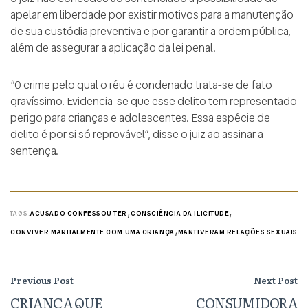
apelar em liberdade por existir motivos para a manutenção
de sua custódia preventiva e por garantir a ordem pública,
além de assegurar a aplicação da lei penal.
“O crime pelo qual o réu é condenado trata-se de fato
gravíssimo. Evidencia-se que esse delito tem representado
perigo para crianças e adolescentes. Essa espécie de
delito é por si só reprovável”, disse o juiz ao assinar a
sentença.
,
,
TAGS:
ACUSADO CONFESSOU TER
CONSCIÊNCIA DA ILICITUDE
,
CONVIVER MARITALMENTE COM UMA CRIANÇA
MANTIVERAM RELAÇÕES SEXUAIS
Previous Post
Next Post
CRIANÇA QUE
CONSUMIDORA