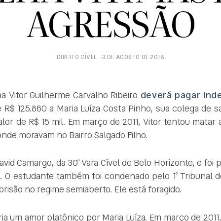
AGRESSÃO
DIREITO CÍVEL
3 DE AGOSTO DE 2018
a Vitor Guilherme Carvalho Ribeiro
deverá pagar ind
e R$ 125.860 a Maria Luíza Costa Pinho, sua colega de s
lor de R$ 15 mil. Em março de 2011, Vitor tentou matar a
 onde moravam no Bairro Salgado Filho.
vid Camargo, da 30ª Vara Cível de Belo Horizonte, e foi p
ho. O estudante também foi condenado pelo 1º Tribunal de
risão no regime semiaberto. Ele está foragido.
ria um amor platônico por Maria Luíza. Em março de 2011