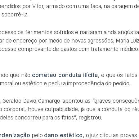
eendidos por Vitor, armado com uma faca, na garagem de
 socorrê-la.
ocesso os ferimentos sofridos e narraram ainda angústi
r de endereço por medo de novas agressões. Maria Luiza
 processo comprovante de gastos com tratamento médico 
gando que não
cometeu conduta ilícita
, e que os fato
moral ou estético e pediu a improcedência do pedido.
z Geraldo David Camargo apontou as “graves consequên
o corporal, houve culpabilidade, já que a conduta do ré
eles concorreu para os fatos”, registrou.
indenização
pelo
dano estético
, o juiz citou as prova