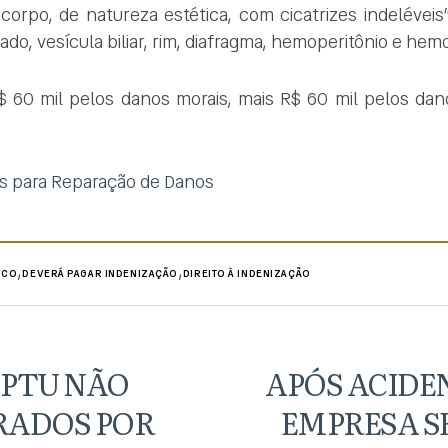
 corpo, de natureza estética, com cicatrizes indelévei
do, vesícula biliar, rim, diafragma, hemoperitônio e hemo
$ 60 mil pelos danos morais, mais R$ 60 mil pelos dan
s para Reparação de Danos
,
,
ICO
DEVERÁ PAGAR INDENIZAÇÃO
DIREITO À INDENIZAÇÃO
IPTU NÃO
APÓS ACIDE
RADOS POR
EMPRESA S