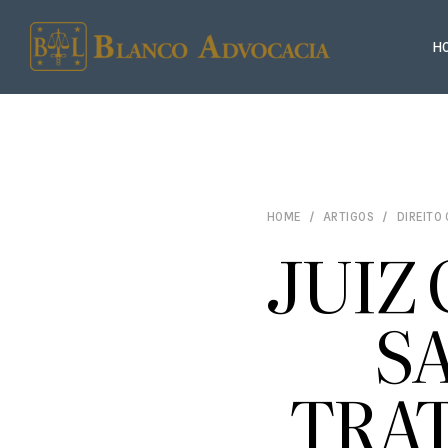
H
HOME
ARTIGOS
DIREITO 
JUIZ
S
TRA