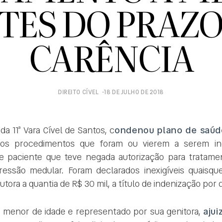
TES DO PRAZO
CARÊNCIA
DIREITO CÍVEL
18 DE JULHO DE 2018
 da 11ª Vara Cível de Santos, c
ondenou plano de saúd
s os procedimentos que foram ou vierem a serem in
 paciente que teve negada autorização para tratamen
essão medular. Foram declarados inexigíveis quaisqu
utora a quantia de R$ 30 mil, a título de indenização por
, menor de idade e representado por sua genitora,
ajui