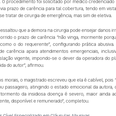
. O procedimento foi solicitado por médico credenciado
via prazo de carência para tal cobertura, tendo em vist
se tratar de cirurgia de emergência, mas sim de eletiva.
essaltou que a demora na cirurgia pode ensejar danos irr
corrido o prazo de carência “não vinga, mormente porq
 como o do requerente”, configurando prática abusiva. 
e carência apara atendimentos emergenciais, inclusiv
gislação vigente, impondo-se o dever da operadora do p
da do autor”, afirmou.
s morais, o magistrado escreveu que ela é cabível, pois 
ou passageiro, atingindo o estado emocional da autora,
 tormento da insidiosa doença é severo, maior ainda 
ente, disponível e remunerado”, completou.
 Cível Especializado em Cláusulas Abusivas