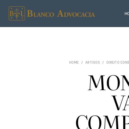
H
HOME
ARTIGOS
DIREITO CON
MON
V
COMP