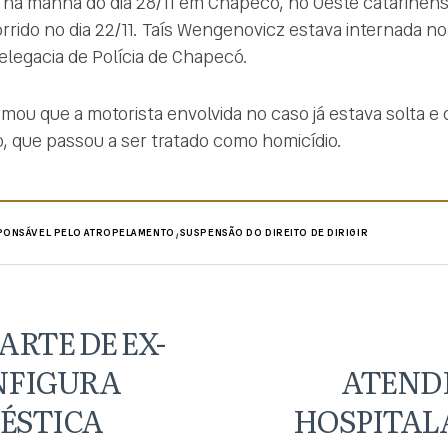
na manhã do dia 28/11 em Chapecó, no Oeste catarinens
rido no dia 22/11. Taís Wengenovicz estava internada no
Delegacia de Polícia de Chapecó.
mou que a motorista envolvida no caso já estava solta e q
, que passou a ser tratado como homicídio.
,
PONSÁVEL PELO ATROPELAMENTO
SUSPENSÃO DO DIREITO DE DIRIGIR
ARTE DE EX-
FIGURA
ATEND
ÉSTICA
HOSPITALA