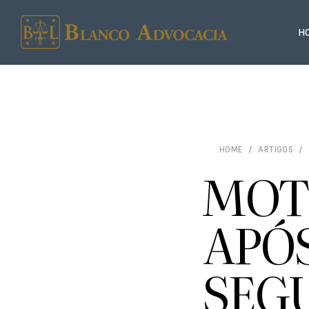
H
HOME
ARTIGOS
MOT
APÓ
SEG