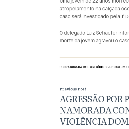
Uma jovem de 22 anos morreu 
atropelamento na calçada ocor
caso será investigado pela 1ª 
O delegado Luiz Schaefer infor
morte da jovem agravou o caso
,
TAGS:
ACUSADA DE HOMICÍDIO CULPOSO
RES
Previous Post
AGRESSÃO POR P
NAMORADA CON
VIOLÊNCIA DOM