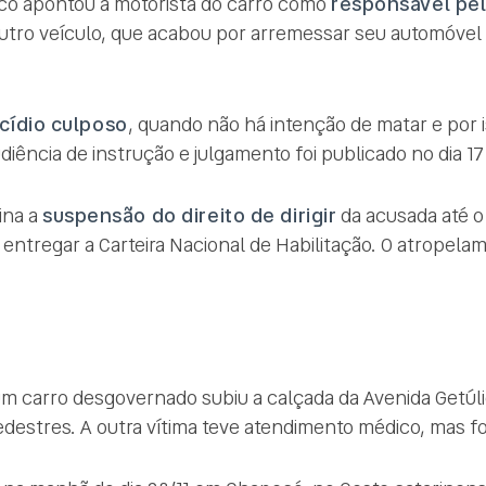
ico apontou a motorista do carro como
responsável pe
outro veículo, que acabou por arremessar seu automóvel
cídio culposo
, quando não há intenção de matar e por is
ência de instrução e julgamento foi publicado no dia 17 
ina a
suspensão do direito de dirigir
da acusada até o
a entregar a Carteira Nacional de Habilitação. O atropel
 carro desgovernado subiu a calçada da Avenida Getúlio
estres. A outra vítima teve atendimento médico, mas fo