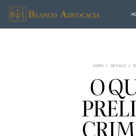
H
HOME
ARTIGOS
D
O QU
PREL
CRIM