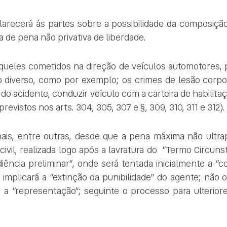
sclarecerá ás partes sobre a possibilidade da composiç
 de pena não privativa de liberdade.
ueles cometidos na direção de veículos automotores, 
diverso, como por exemplo; os crimes de lesão corpora
al do acidente, conduzir veículo com a carteira de habilit
revistos nos arts. 304, 305, 307 e §, 309, 310, 311 e 312).
nais, entre outras, desde que a pena máxima não ultra
vil, realizada logo após a lavratura do “Termo Circun
diência preliminar”, onde será tentada inicialmente a “
implicará a “extinção da punibilidade” do agente; não
er a “representação”; seguinte o processo para ulterior