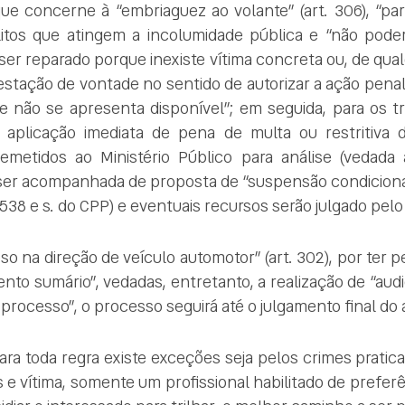
ue concerne à “embriaguez ao volante” (art. 306), “pa
elitos que atingem a incolumidade pública e “não pode
ser reparado porque inexiste vítima concreta ou, de qua
estação de vontade no sentido de autorizar a ação penal
 e não se apresenta disponível”; em seguida, para os t
 aplicação imediata de pena de multa ou restritiva de
remetidos ao Ministério Público para análise (vedada 
 ser acompanhada de proposta de “suspensão condicional
538 e s. do CPP) e eventuais recursos serão julgado pelo 
so na direção de veículo automotor” (art. 302), por ter
nto sumário”, vedadas, entretanto, a realização de “audi
processo”, o processo seguirá até o julgamento final do
ara toda regra existe exceções seja pelos crimes pratica
s e vítima, somente um profissional habilitado de pref