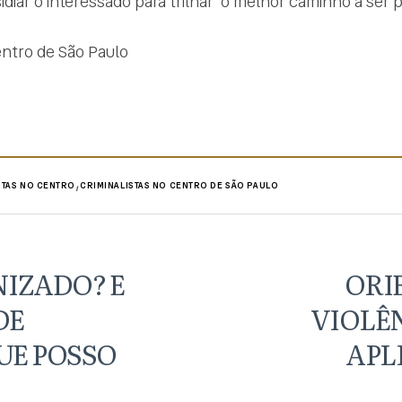
diar o interessado para trilhar o melhor caminho a ser p
entro de São Paulo
,
STAS NO CENTRO
CRIMINALISTAS NO CENTRO DE SÃO PAULO
NIZADO? E
ORI
DE
VIOLÊ
UE POSSO
APL