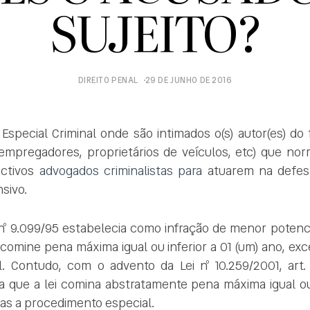
SUJEITO?
DIREITO PENAL
29 DE JUNHO DE 2016
special Criminal onde são intimados o(s) autor(es) do f
, empregadores, proprietários de veículos, etc) que 
ctivos
advogados criminalistas para
atuarem na defes
sivo.
ei nº 9.099/95 estabelecia como infração de menor poten
i comine pena máxima igual ou inferior a 01 (um) ano, ex
 Contudo, com o advento da Lei nº 10.259/2001, art. 2
 que a lei comina abstratamente pena máxima igual ou i
tas a procedimento especial.