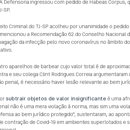
 A Defensoria ingressou com pedido de Habeas Corpus, qu
J-SP.
eito Criminal do TJ-SP acolheu por unanimidade o pedido 
mencionou a Recomendação 62 do Conselho Nacional de 
pagação da infecção pelo novo coronavírus no âmbito d
ativo.
tro aparelhos de barbear cujo valor total é de aproxima
ntra e seu colega Clint Rodrigues Correia argumentaram q
ão penal, é necessário haver lesão relevante ao bem juríd
por
subtrair objetos de valor insignificante
é uma afro
 penal não é uma mera violação à norma, mas sim uma viol
ofensa ao bem jurídico protegido”, sustentaram, ao apon
 de contração de Covid-19 em ambientes superlotados e 
isional.