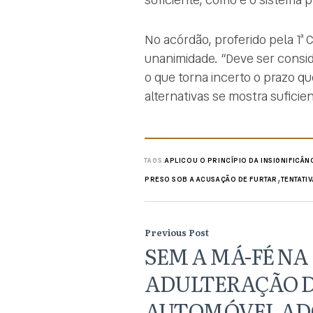
No acórdão, proferido pela 1ª C
unanimidade. “Deve ser consid
o que torna incerto o prazo qu
alternativas se mostra sufici
TAGS:
APLICOU O PRINCÍPIO DA INSIGNIFICÂN
,
PRESO SOB A ACUSAÇÃO DE FURTAR
TENTATI
Previous Post
SEM A MÁ-FÉ NA
ADULTERAÇÃO 
AUTOMÓVEL AD