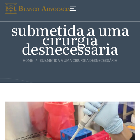
submetida a uma
cirurgia
desnecessária
HOME
SUBMETIDA A UMA CIRURGIA DESNECESSÁRIA