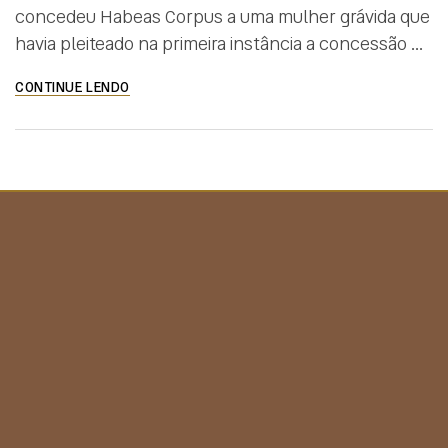
concedeu Habeas Corpus a uma mulher grávida que
havia pleiteado na primeira instância a concessão de
prisão domiciliar, que foi negada. A paciente
CONTINUE LENDO
cumpre pena de 7 anos, 5 meses e 10 dias de
reclusão, em regime semiaberto, por tráfico de
drogas. Ao analisar o caso, o ministro lembrou que o
[…]