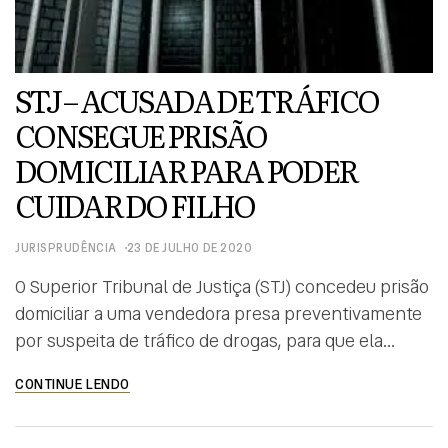
STJ – ACUSADA DE TRÁFICO
CONSEGUE PRISÃO
DOMICILIAR PARA PODER
CUIDAR DO FILHO
JURISPRUDÊNCIA
23 DE JULHO DE 2020
O Superior Tribunal de Justiça (STJ) concedeu prisão
domiciliar a uma vendedora presa preventivamente
por suspeita de tráfico de drogas, para que ela
possa cuidar do filho de um ano e seis meses
CONTINUE LENDO
enquanto aguarda o desenrolar do processo. A
decisão do presidente do tribunal, ministro João