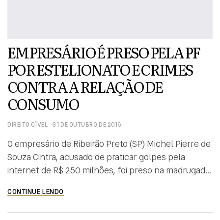
EMPRESÁRIO É PRESO PELA PF
POR ESTELIONATO E CRIMES
CONTRA A RELAÇÃO DE
CONSUMO
DIREITO CÍVEL
31 DE OUTUBRO DE 2016
O empresário de Ribeirão Preto (SP) Michel Pierre de
Souza Cintra, acusado de praticar golpes pela
internet de R$ 250 milhões, foi preso na madrugada
desta segunda-feira (31) em Ubiratã (PR), na região
CONTINUE LENDO
de Cascavel (PR), durante uma fiscalização da Polícia
Rodoviária Federal. Cintra, que é acusado pelo