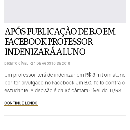
APÓS PUBLICAÇÃO DE B.O EM
FACEBOOK PROFESSOR
INDENIZARÁ ALUNO
DIREITO CÍVEL
24 DE AGOSTO DE 2016
Um professor terá de indenizar em R$ 3 mil um aluno
por ter divulgado no Facebook um B.O. feito contra o
estudante. A decisão é da 10ª câmara Cível do TJ/RS.
O docente teria registrado o boletim de ocorrência
CONTINUE LENDO
após sofrer ameaças do aluno diante da
possibilidade de reprová-lo na matéria. O colegiado
manteve sentença […]