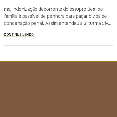
me, indenização decorrente do estupro Bem de
família é passível de penhora para pagar dívida de
condenação penal. Assim entendeu a 3ª turma Cível
do TJ/DF ao manter sentença que determinou a
CONTINUE LENDO
penhora do único imóvel de um homem para quitar
dívida de indenização por danos morais causados
por violência sexual. A penhora decorre de […]