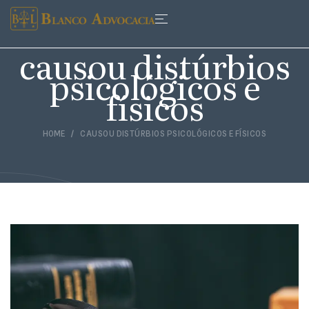
causou distúrbios
psicológicos e
físicos
HOME
CAUSOU DISTÚRBIOS PSICOLÓGICOS E FÍSICOS