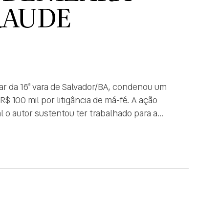
RAUDE
lar da 16ª vara de Salvador/BA, condenou um
 100 mil por litigância de má-fé. A ação
l o autor sustentou ter trabalhado para a
r sua vez, […]