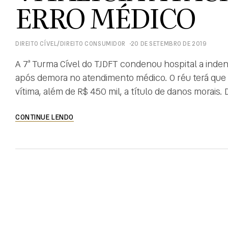
ERRO MÉDICO
/
DIREITO CÍVEL
DIREITO CONSUMIDOR
20 DE SETEMBRO DE 2019
A 7ª Turma Cível do TJDFT condenou hospital a inden
após demora no atendimento médico. O réu terá que p
vítima, além de R$ 450 mil, a título de danos morais
um […]
CONTINUE LENDO