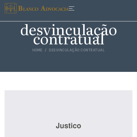
desvinculação
contratual
HOME
DESVINCULAÇÃO CONTRATUAL