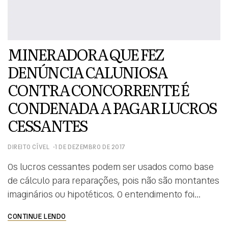
MINERADORA QUE FEZ
DENÚNCIA CALUNIOSA
CONTRA CONCORRENTE É
CONDENADA A PAGAR LUCROS
CESSANTES
DIREITO CÍVEL
1 DE DEZEMBRO DE 2017
Os lucros cessantes podem ser usados como base
de cálculo para reparações, pois não são montantes
imaginários ou hipotéticos. O entendimento foi
usado pela 4ª Turma do Superior Tribunal de Justiça
CONTINUE LENDO
para negar recurso de uma mineradora que fez