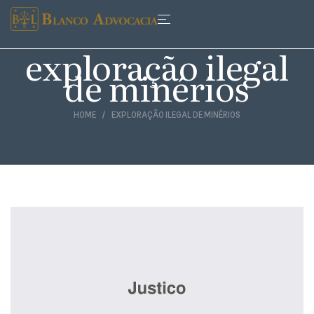
exploração ilegal
de minérios
HOME
EXPLORAÇÃO ILEGAL DE MINÉRIOS