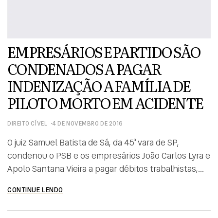
EMPRESÁRIOS E PARTIDO SÃO
CONDENADOS A PAGAR
INDENIZAÇÃO A FAMÍLIA DE
PILOTO MORTO EM ACIDENTE
DIREITO CÍVEL
4 DE NOVEMBRO DE 2016
O juiz Samuel Batista de Sá, da 45ª vara de SP,
condenou o PSB e os empresários João Carlos Lyra e
Apolo Santana Vieira a pagar débitos trabalhistas,
mais indenização por danos morais – estimada em
CONTINUE LENDO
R$ 560 mil – e materiais à família do piloto Marcos
Martins, que comandava a aeronave em que morreu