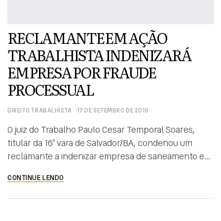
RECLAMANTE EM AÇÃO
TRABALHISTA INDENIZARÁ
EMPRESA POR FRAUDE
PROCESSUAL
DIREITO TRABALHISTA
17 DE SETEMBRO DE 2019
O juiz do Trabalho Paulo Cesar Temporal Soares,
titular da 16ª vara de Salvador/BA, condenou um
reclamante a indenizar empresa de saneamento em
R$ 100 mil por litigância de má-fé. A ação trabalhista
CONTINUE LENDO
foi ajuizada contra duas empresas, na qual o autor
sustentou ter trabalhado para a primeira por
intermédio da segunda. Esta segunda, por sua vez,