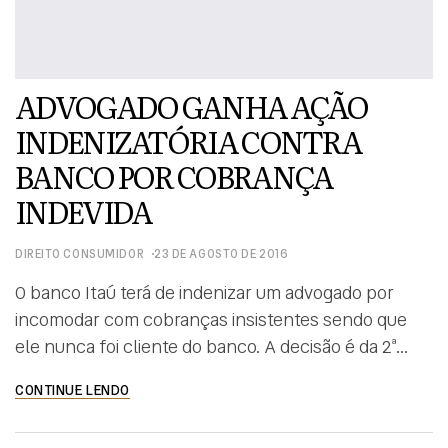
ADVOGADO GANHA AÇÃO
INDENIZATÓRIA CONTRA
BANCO POR COBRANÇA
INDEVIDA
DIREITO CONSUMIDOR
23 DE AGOSTO DE 2016
O banco Itaú terá de indenizar um advogado por
incomodar com cobranças insistentes sendo que
ele nunca foi cliente do banco. A decisão é da 2ª
turma Recursal do JEC do TJ/PR, que manteve a
CONTINUE LENDO
sentença e condenou a instituição bancária ao
pagamento por danos morais. Trata-se de ação de