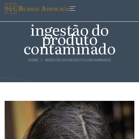
ingestão do
produto
contaminado
HOME
INGESTÃO DO PRODUTO CONTAMINADO