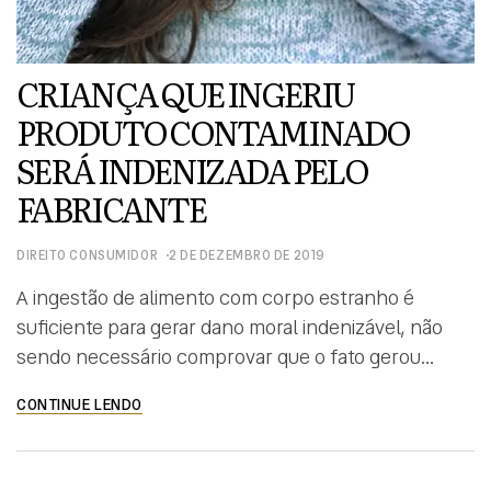
CRIANÇA QUE INGERIU
PRODUTO CONTAMINADO
SERÁ INDENIZADA PELO
FABRICANTE
DIREITO CONSUMIDOR
2 DE DEZEMBRO DE 2019
A ingestão de alimento com corpo estranho é
suficiente para gerar dano moral indenizável, não
sendo necessário comprovar que o fato gerou
alguma dor ou sofrimento. O entendimento foi
CONTINUE LENDO
aplicado pela 3ª Turma do Superior Tribunal de
Justiça ao manter decisão que condenou uma
fabricante a pagar R$ 5 mil de danos morais a uma