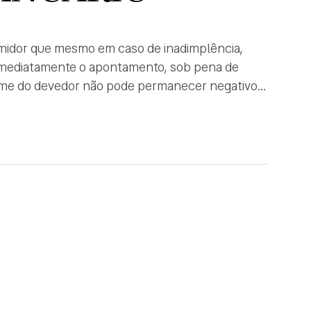
sumidor que mesmo em caso de inadimplência,
r imediatamente o apontamento, sob pena de
o nome do devedor não pode permanecer negativo
ome do devedor dos […]