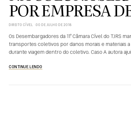
POR EMPRESA D
DIREITO CÍVEL
30 DE JULHO DE 2018
Os Desembargadores da 11ª Câmara Cível do TJRS ma
transportes coletivos por danos morais e materiais 
durante viagem dentro do coletivo. Caso A autora ajuiz
vértebra lombar dentro de um ônibus da empresa Tr
CONTINUE LENDO