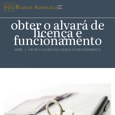
obter o alvará de
licença e
funcionamento
HOME
OBTER O ALVARÁ DE LICENÇA E FUNCIONAMENTO