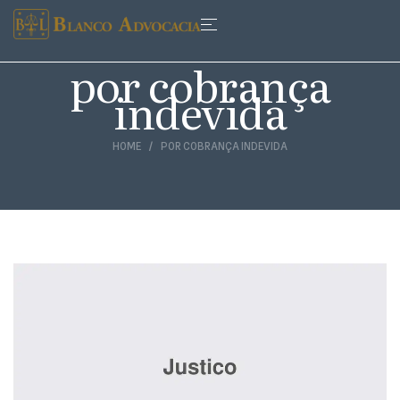
por cobrança
indevida
HOME
POR COBRANÇA INDEVIDA