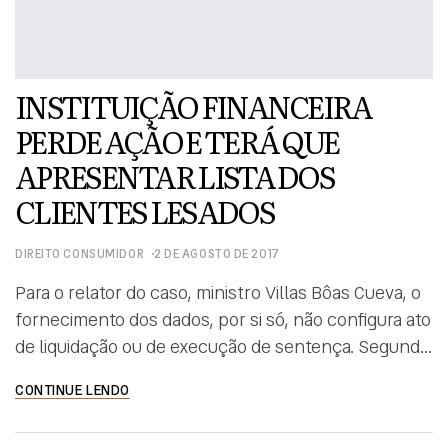
INSTITUIÇÃO FINANCEIRA
PERDE AÇÃO E TERÁ QUE
APRESENTAR LISTA DOS
CLIENTES LESADOS
DIREITO CONSUMIDOR
2 DE AGOSTO DE 2017
Para o relator do caso, ministro Villas Bôas Cueva, o
fornecimento dos dados, por si só, não configura ato
de liquidação ou de execução de sentença. Segundo
ele, “a listagem requerida Embora a execução da
CONTINUE LENDO
sentença demanda coletiva deva ser provocada
individualmente pelos próprios titulares, é possível