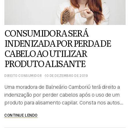
CONSUMIDORA SERÁ
INDENIZADA POR PERDA DE
CABELO AO UTILIZAR
PRODUTO ALISANTE
DIREITO CONSUMIDOR
10 DE DEZEMBRO DE 2019
Uma moradora de Balneário Camboriú terá direito a
indenização por perder cabelos após o uso de um
produto para alisamento capilar. Consta nos autos
que, tão logo iniciou a aplicação, a autora percebeu
CONTINUE LENDO
que seu cabelo começou a cair, com o aparecimento
de falhas e alergia em seu couro cabeludo. A