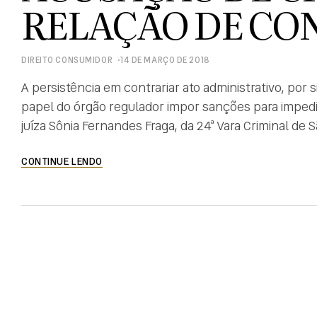
RELAÇÃO DE C
DIREITO CONSUMIDOR
14 DE MARÇO DE 2018
A persistência em contrariar ato administrativo, por si
papel do órgão regulador impor sanções para impedir
juíza Sônia Fernandes Fraga, da 24ª Vara Criminal de
uma loja que vendia suplementos alimentares. O com
CONTINUE LENDO