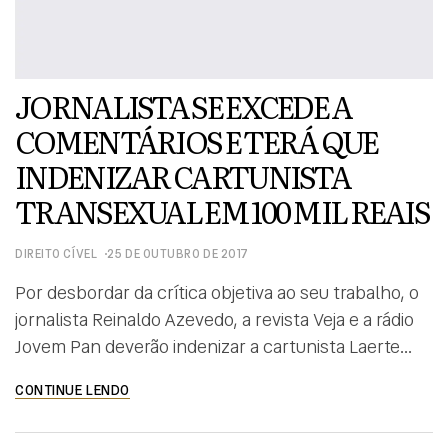
JORNALISTA SE EXCEDE A
COMENTÁRIOS E TERÁ QUE
INDENIZAR CARTUNISTA
TRANSEXUAL EM 100 MIL REAIS
DIREITO CÍVEL
25 DE OUTUBRO DE 2017
Por desbordar da crítica objetiva ao seu trabalho, o
jornalista Reinaldo Azevedo, a revista Veja e a rádio
Jovem Pan deverão indenizar a cartunista Laerte
Coutinho em R$ 100 mil. A decisão, que confirma
CONTINUE LENDO
entendimento da primeira instância, foi tomada pela
10ª Câmara de Direito Privado do Tribunal de Justiça