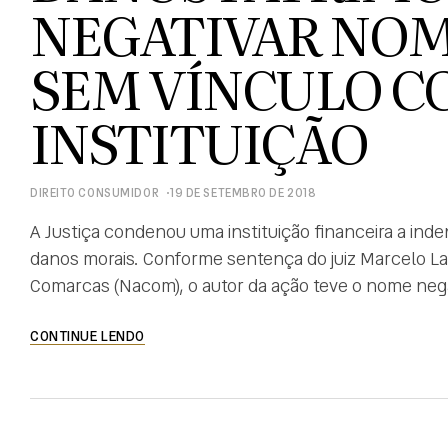
NEGATIVAR NOM
SEM VÍNCULO C
INSTITUIÇÃO
DIREITO CONSUMIDOR
19 DE SETEMBRO DE 2018
A Justiça condenou uma instituição financeira a inde
danos morais. Conforme sentença do juiz Marcelo Lau
Comarcas (Nacom), o autor da ação teve o nome nega
qualquer relação contratual com a empresa ré. Na […
CONTINUE LENDO