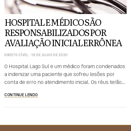
HOSPITAL E MÉDICO SÃO
RESPONSABILIZADOS POR
AVALIAÇÃO INICIAL ERRÔNEA
DIREITO CÍVEL
16 DE JULHO DE 2020
O Hospital Lago Sul e um médico foram condenados
a indenizar uma paciente que sofreu lesões por
conta de erro no atendimento inicial. Os réus terão
ainda que ressarcir a paciente os valores gastos
CONTINUE LENDO
com despesas médicas. A decisão é da 10ª Vara Cível
de Brasília. Narra a autora que estava no colégio,
quando começou […]