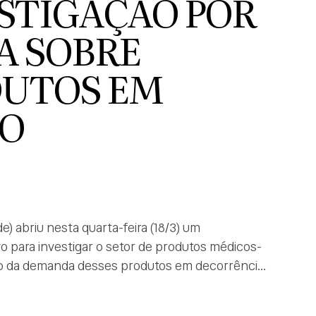
ESTIGAÇÃO POR
A SOBRE
DUTOS EM
DO
) abriu nesta quarta-feira (18/3) um
vo para investigar o setor de produtos médicos-
to da demanda desses produtos em decorrência
nas últimas duas semanas. “Tendo em vista a