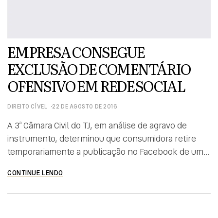
EMPRESA CONSEGUE
EXCLUSÃO DE COMENTÁRIO
OFENSIVO EM REDE SOCIAL
DIREITO CÍVEL
22 DE AGOSTO DE 2016
A 3ª Câmara Civil do TJ, em análise de agravo de
instrumento, determinou que consumidora retire
temporariamente a publicação no Facebook de um
comentário ofensivo contra empresa que lhe
CONTINUE LENDO
vendeu um veículo. A mulher postou em seu perfil
na rede social que a empresa age de má-fé e
engana os clientes. Em apelação, a concessionária
[…]