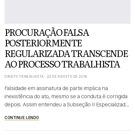
PROCURAÇÃO FALSA
POSTERIORMENTE
REGULARIZADA TRANSCENDE
AO PROCESSO TRABALHISTA
DIREITO TRABALHISTA
22 DE AGOSTO DE 2016
Falsidade em assinatura de parte implica na
inexistência do ato, mesmo se a conduta é corrigida
depois. Assim entendeu a Subseção II Especializada
em Dissídios Individuais do Tribunal Superior do
CONTINUE LENDO
Trabalho ao declarar extinta uma ação rescisória
depois que o advogado da autora apresentou